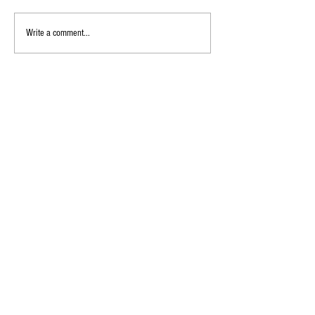
Write a comment...
น้ำยาซักผ้าทั่วไปฆ่าเชื้อ
เจลล้างมือ มีประ
ไวรัสโคโรน่าได้หรือไม่?
อะไรบ้าง