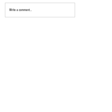
Write a comment...
ป้องกันโควิด-19 (ในสถานที่
น้ำยาซักผ้าทั่วไปฆ
ทำงาน)
ไวรัสโคโรน่าได้ห